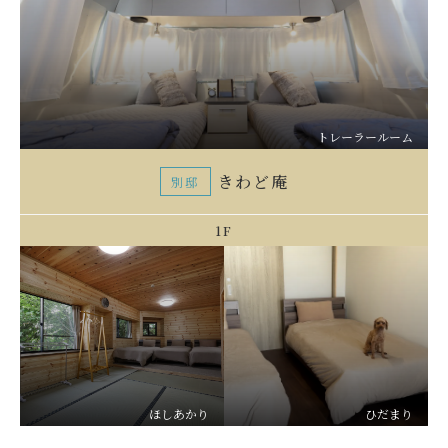
トレーラールーム
きわど庵
別邸
1F
ほしあかり
ひだまり