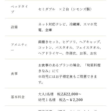
ベッドタイ
セミダブル ×２台（シモンズ製）
プ
ネット対応テレビ、冷蔵庫、スマホ充
設備
電、金庫
歯磨きセット、ヒゲソリ、ヘアキャップ、
アメニティ
コットン、バスタオル、フェイスタオル、
ー
ヘアドライヤー、作務衣、お茶、お水
お食事のあるプランの場合、「旬菜料理
きなみ」にて
食事
※幼児にはお子様定食もご用意できま
す。
大人1名様 税込
¥22,000～
基本料金
幼児１名様 税込
～￥2,200