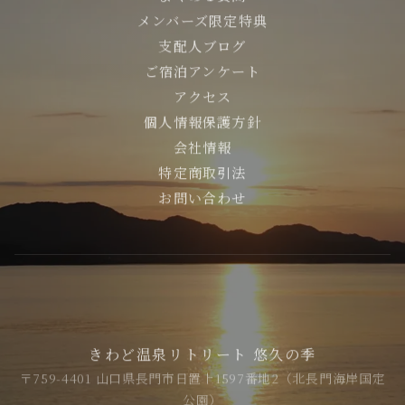
メンバーズ限定特典
支配人ブログ
ご宿泊アンケート
アクセス
個人情報保護方針
会社情報
特定商取引法
お問い合わせ
きわど温泉リトリート 悠久の季
〒759-4401 山口県長門市日置上1597番地2（北長門海岸国定
公園）