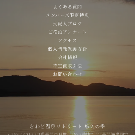
よくある質問
メンバーズ限定特典
支配人ブログ
ご宿泊アンケート
アクセス
個人情報保護方針
会社情報
特定商取引法
お問い合わせ
きわど温泉リトリート 悠久の季
〒759-4401 山口県長門市日置上1597番地2（北長門海岸国定