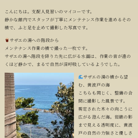
こんにちは。支配人見習いのマイコーです。
静かな館内でスタッフが丁寧にメンテナンス作業を進めるその
横で、ふと足を止めて撮影した写真です。
サザエの湯への階段から
メンテナンス作業の横で撮った一枚です。
サザエの湯へ階段を降りた先に広がる水面は、作業の音が遠の
くほど静かで、まるで自然が深呼吸しているようでした。
サザエの湯の横から望
む、黄波戸の海
こちらも同じく、整備の合
間に撮影した風景です。
剪定された木々の向こうに
広がる澄んだ海。岩礁の影
まで見える透明度に、黄波
戸の自然の力強さと優しさ