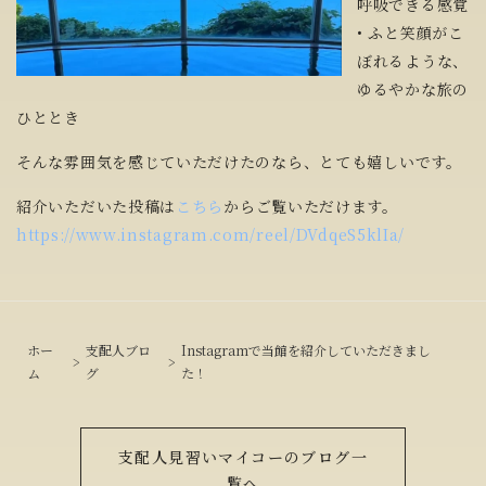
呼吸できる感覚
• ふと笑顔がこ
ぼれるような、
ゆるやかな旅の
ひととき
そんな雰囲気を感じていただけたのなら、とても嬉しいです。
紹介いただいた投稿は
こちら
からご覧いただけます。
https://www.instagram.com/reel/DVdqeS5klIa/
ホー
支配人ブロ
Instagramで当館を紹介していただきまし
ム
グ
た！
支配人見習いマイコーのブログ一
覧へ