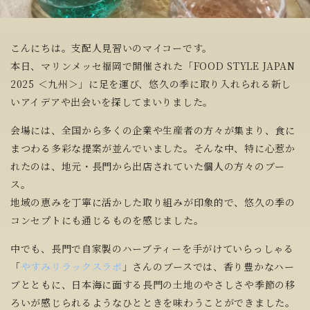
こんにちは。支配人見習いのマイコーです。
本日、マリンメッセ福岡で開催された「FOOD STYLE JAPAN
2025 ＜九州＞」に足を運び、悠久の季に取り入れられる新し
いアイデアや出会いを探してまいりました。
会場には、全国から多くの企業や生産者の方々が集まり、食に
まつわる多彩な提案が並んでいました。そんな中、特に心惹か
れたのは、地元・長門から出店されていた個人の方々のブー
ス。
地域の恵みを丁寧に活かした取り組みが印象的で、悠久の季の
コンセプトにも通じるものを感じました。
中でも、長門で自家製のハーブティーを手がけていらっしゃる
「
やすみリラックスラボ
」さんのブースでは、香り豊かなハー
ブとともに、日本海に面する長門の土地のやさしさや季節の移
ろいが感じられるようなひとときを味わうことができました。