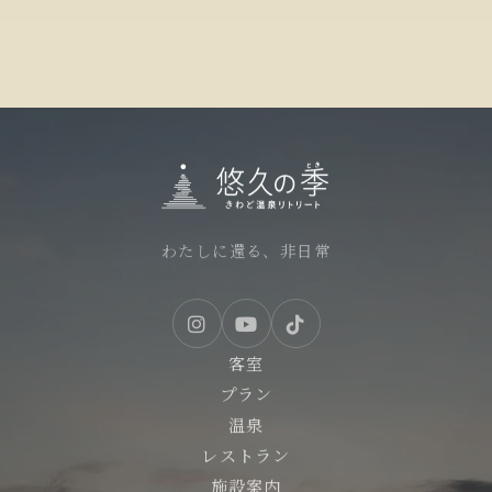
わたしに還る、非日常
客室
プラン
温泉
レストラン
施設案内