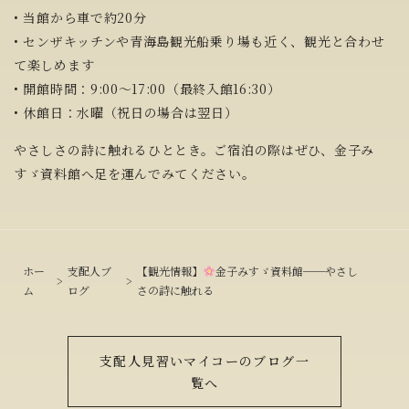
• 当館から車で約20分
• センザキッチンや青海島観光船乗り場も近く、観光と合わせ
て楽しめます
• 開館時間：9:00〜17:00（最終入館16:30）
• 休館日：水曜（祝日の場合は翌日）
やさしさの詩に触れるひととき。ご宿泊の際はぜひ、金子み
すゞ資料館へ足を運んでみてください。
ホー
支配人ブ
【観光情報】
金子みすゞ資料館──やさし
ム
ログ
さの詩に触れる
支配人見習いマイコーのブログ一
覧へ