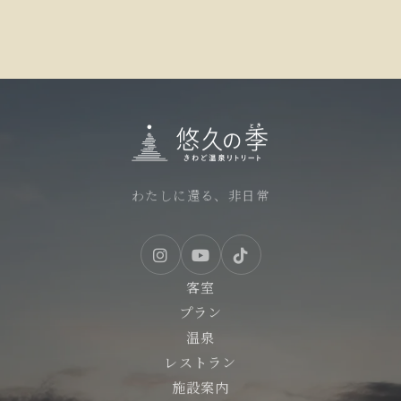
わたしに還る、非日常
客室
プラン
温泉
レストラン
施設案内