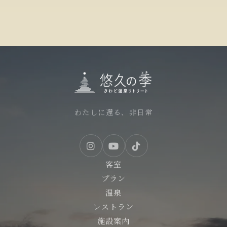
わたしに還る、非日常
客室
プラン
温泉
レストラン
施設案内