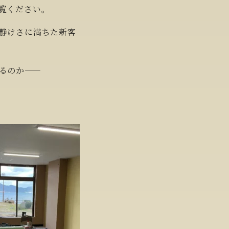
覧ください。
公式予約が最もお得
静けさに満ちた新客
ベストレート保証
るのか——
空室検索