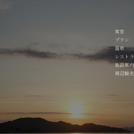
客室
プラン
温泉
レスト
施設案
周辺観