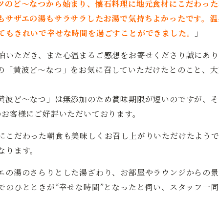
ツのど～なつから始まり、懐石料理に地元食材にこだわった
もサザエの湯もサラサラしたお湯で気持ちよかったです。温
てもきれいで幸せな時間を過ごすことができました。
」
泊いただき、また心温まるご感想をお寄せくださり誠にあり
の「黄波ど～なつ」をお気に召していただけたとのこと、大
黄波ど～なつ」は無添加のため賞味期限が短いのですが、そ
のお客様にご好評いただいております。
にこだわった朝食も美味しくお召し上がりいただけたよう
なります。
エの湯のさらりとした湯ざわり、お部屋やラウンジからの景
でのひとときが“幸せな時間”となったと伺い、スタッフ一