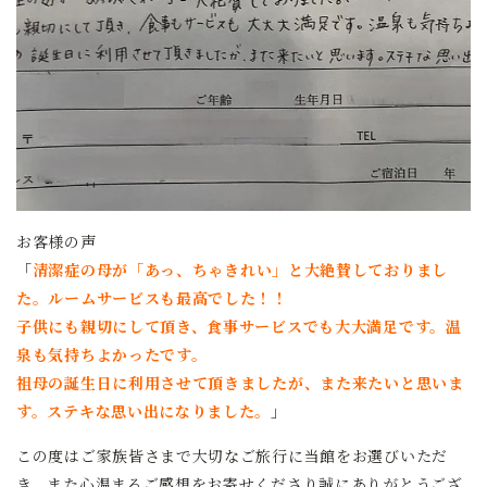
お客様の声
「
清潔症の母が「あっ、ちゃきれい」と大絶賛しておりまし
た。ルームサービスも最高でした！！
子供にも親切にして頂き、食事サービスでも大大満足です。温
泉も気持ちよかったです。
祖母の誕生日に利用させて頂きましたが、また来たいと思いま
す。ステキな思い出になりました。
」
この度はご家族皆さまで大切なご旅行に当館をお選びいただ
き、また心温まるご感想をお寄せくださり誠にありがとうござ