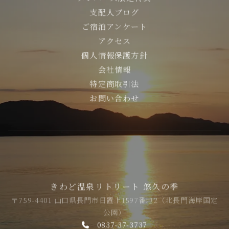
支配人ブログ
ご宿泊アンケート
アクセス
個人情報保護方針
会社情報
特定商取引法
お問い合わせ
きわど温泉リトリート 悠久の季
〒759-4401 山口県長門市日置上1597番地2（北長門海岸国定
公園）
0837-37-3737