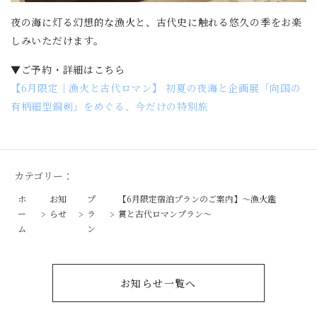
夜の海に灯る幻想的な漁火と、古代史に触れる悠久の季をお楽
しみいただけます。
▼ご予約・詳細はこちら
【6月限定｜漁火と古代ロマン】 初夏の夜海と企画展「向国の
有柄細型銅剣」をめぐる、今だけの特別旅
カテゴリー：
ホ
お知
プ
【6月限定宿泊プランのご案内】～漁火鑑
ー
らせ
ラ
賞と古代ロマンプラン～
ム
ン
お知らせ一覧へ