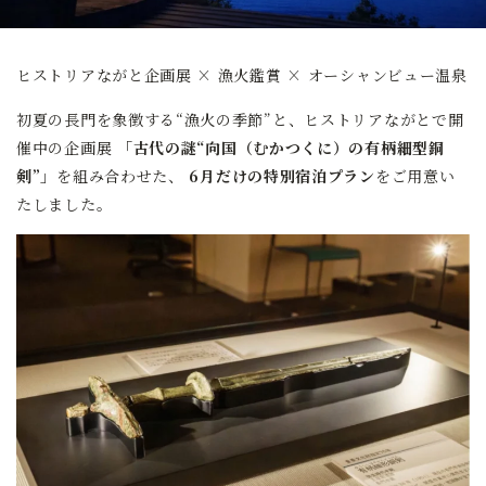
ヒストリアながと企画展 × 漁火鑑賞 × オーシャンビュー温泉
初夏の長門を象徴する“漁火の季節”と、ヒストリアながとで開
催中の企画展
「古代の謎“向国（むかつくに）の有柄細型銅
剣”」
を組み合わせた、
6月だけの特別宿泊プラン
をご用意い
たしました。