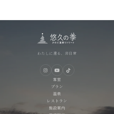
わたしに還る、非日常
客室
プラン
温泉
レストラン
施設案内